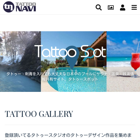
タトゥー・刺青を入れても大丈夫な日本中のプールにサウナ・温泉・銭湯情
報共有サイト、タトゥースポット
TATTOO GALLERY
登録頂いてるタトゥースタジオのタトゥーデザイン作品を集めま