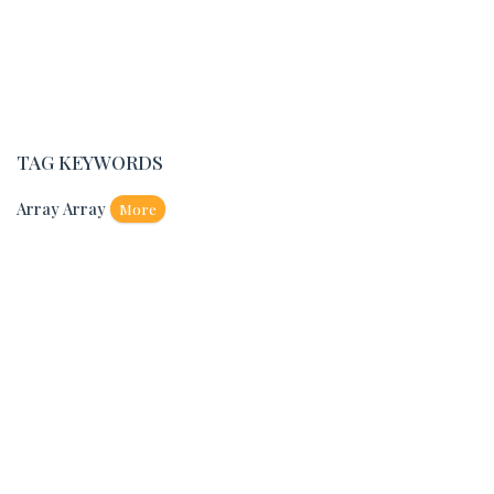
TAG KEYWORDS
Array Array
More