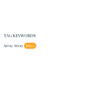
TAG KEYWORDS
Array Array
More