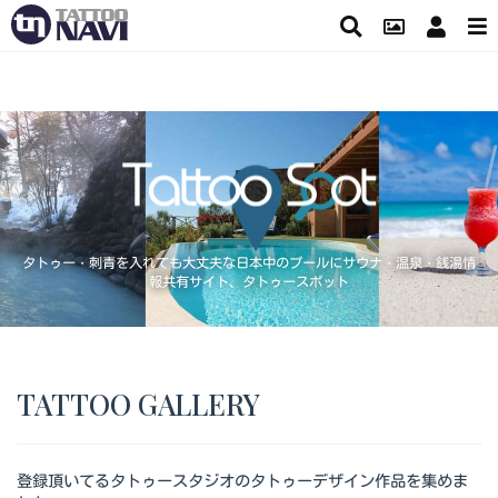
タトゥー・刺青を入れても大丈夫な日本中のプールにサウナ・温泉・銭湯情
報共有サイト、タトゥースポット
TATTOO GALLERY
登録頂いてるタトゥースタジオのタトゥーデザイン作品を集めま