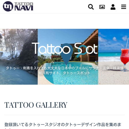
タトゥー・刺青を入れても大丈夫な日本中のプールにサウナ・温泉・銭湯情
報共有サイト、タトゥースポット
TATTOO GALLERY
登録頂いてるタトゥースタジオのタトゥーデザイン作品を集めま