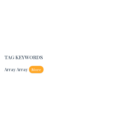
TAG KEYWORDS
Array Array
More