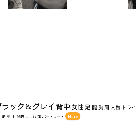
ブラック＆グレイ
背中
女性
足
龍
胸
肩
人物
トラ
More
額
蛇
虎
手
般若
太もも
蓮
ポートレート