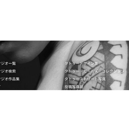
タジオ一覧
タトゥーデザイン集
タジオ検索
タトゥー・ガールズ・コレクション
タジオ作品集
タトゥーストリート写真
て
投稿写真館
タジオ掲載見本
画像投稿
ザイン集
タトゥーガイド