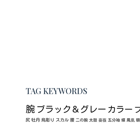
TAG KEYWORDS
腕
ブラック＆グレー
カラー
尻
牡丹
烏彫り
スカル
腰
二の腕
太鼓
薔薇
五分袖
蝶
鳳凰