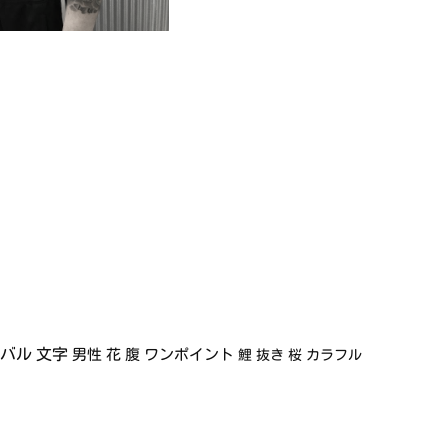
イバル
文字
男性
花
腹
ワンポイント
鯉
抜き
桜
カラフル