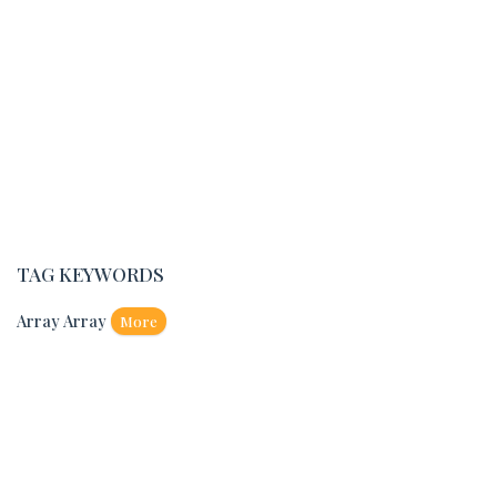
TAG KEYWORDS
Array Array
More