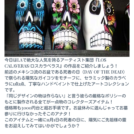
今日はLAで絶大な人気を誇るアーティスト集団『LOS
CALAVERAS/ロスカラべラス』の作品をご紹介しましょう！
前述のメキシコ流のお盆である死者の日（DAY OF THE DEAD）
で祭られる陽気なガイコツをモチーフに、セラミック製のカラベ
ラに1点1点、丁寧なハンドペイントで仕上げたアートコレクション
です。
「同じデザインの物は作らない」と言う彼らの厳格なポリシーの
もとに製作される全てが一点物のコレクターズアイテム！
価格帯も3000円台と超お手頃です。お盆休みに遊んじゃってお墓
参りに行けなかったそこのアナタ！
このアイテムと一緒に11月1日の死者の日に、陽気にご先祖様の霊
をお迎えしてみてはいかがでしょうか？