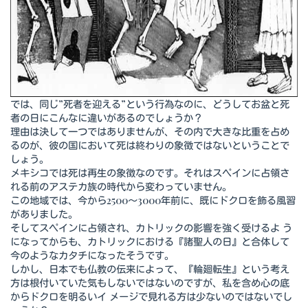
では、同じ”死者を迎える”という行為なのに、どうしてお盆と死
者の日にこんなに違いがあるのでしょうか？
理由は決して一つではありませんが、その内で大きな比重を占め
るのが、彼の国において死は終わりの象徴ではないということで
しょう。
メキシコでは死は再生の象徴なのです。それはスペインに占領さ
れる前のアステカ族の時代から変わっていません。
この地域では、今から2500～3000年前に、既にドクロを飾る風習
がありました。
そしてスペインに占領され、カトリックの影響を強く受けるよ う
になってからも、カトリックにおける『諸聖人の日』と合体して
今のようなカタチになったそうです。
しかし、日本でも仏教の伝来によって、『輪廻転生』という考え
方は根付いていた気もしないではないのですが、私を含め心の底
からドクロを明るいイ メージで見れる方は少ないのではないでし