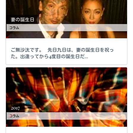
妻の誕生日
コラム
ご無沙汰です。 先日九日は、妻の誕生日を祝っ
た。出逢ってから4度目の誕生日だ...
2017
コラム