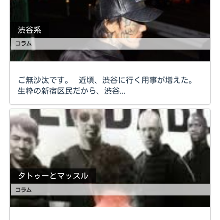
渋谷系
コラム
ご無沙汰です。 近頃、渋谷に行く用事が増えた。
生粋の新宿区民だから、渋谷...
タトゥーとマッスル
コラム