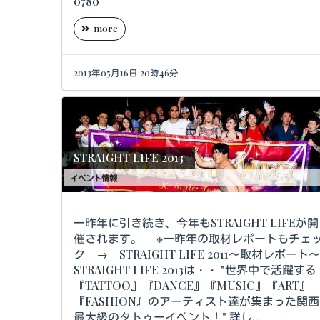
0780
more
2013年05月16日 20時46分
STRAIGHT LIFE 2013
イベント情報
一昨年に引き続き、今年もSTRAIGHT LIFEが開
催されます。 ※一昨年の取材レポートもチェ
ク → STRAIGHT LIFE 2011～取材レポート
STRAIGHT LIFE 2013は・・ "世界中で活躍する
『TATTOO』『DANCE』『MUSIC』『ART』
『FASHION』のアーティスト達が集まった関西
最大級のタトゥーイベント！" 詳し...