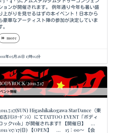
6/3・4・5にアムステルダムタトゥーコンヴェン
ションが開催されます。 例年通り今年も暑い盛
り上がりを見せるはずの本イベント！日本から
も豪華なアーティスト陣の参加が決定していま
す。
more
2011年05月26日 17時02分
BODYROCK/2011.7.17
ベント情報
11.7.17(SUN) Higashikakogawa StarDance（東
加古川ｽﾀｰﾀﾞﾝｽ）にてTATTOO EVENT「ボディ
ロックvol1」が開催されます!! 【開催日】 …
011/07/17(日) 【OPEN】 … 15：00～ 【会