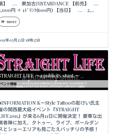
場】 … 東加古川STARDANCE 【前売】 …
2,000円 ＋ 1ﾄﾞﾘﾝｸ(600円) 【当日】 … 2,...
more
2011年05月25日 18時27分
STRAIGHT LIFE ～a.publicity stunt.～
ベント情報
INFORMATION KーStyle Tattooの彫けい氏主
催の関西最大級イベント『STRAIGHT
LIFE2011』が来る6月11日に開催決定！ 豪華な出
演者陣に加え、タトゥー、ライブ、ポールダン
スとショーエリアも見ごたえバッチリの予感！