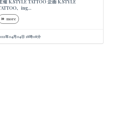
.STYLE TATTOO 企画 K.STYLE
TATTOO、ing...
more
2011年04月04日 18時08分