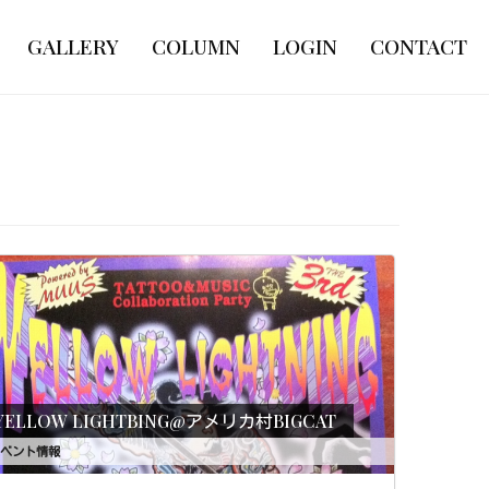
GALLERY
COLUMN
LOGIN
CONTACT
YELLOW LIGHTBING@アメリカ村BIGCAT
ベント情報