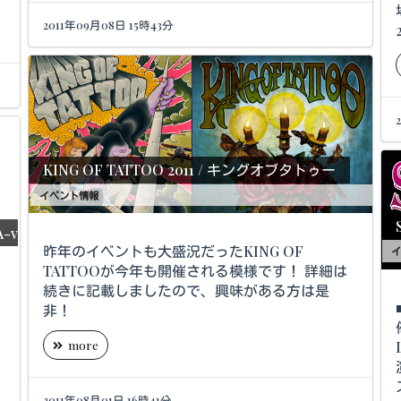
2011年09月08日 15時43分
KING OF TATTOO 2011 / キングオブタトゥー
イベント情報
A-v
昨年のイベントも大盛況だったKING OF
イ
TATTOOが今年も開催される模様です！ 詳細は
続きに記載しましたので、興味がある方は是
■
非！
more
ー
2011年08月01日 16時41分