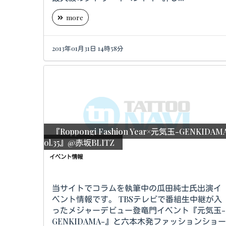
more
2013年01月31日 14時58分
『Roppongi Fashion Year×元気玉-GENKIDAM
ol.35』@赤坂BLITZ
イベント情報
当サイトでコラムを執筆中の瓜田純士氏出演イ
ベント情報です。 TBSテレビで番組生中継が入
ったメジャーデビュー登竜門イベント『元気玉-
GENKIDAMA-』と六本木発ファッションショ