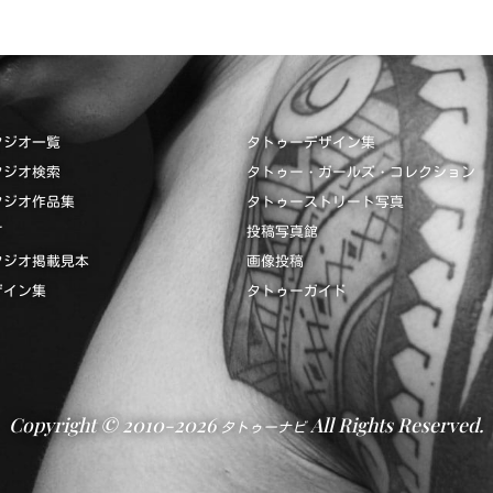
タジオ一覧
タトゥーデザイン集
タジオ検索
タトゥー・ガールズ・コレクション
タジオ作品集
タトゥーストリート写真
て
投稿写真館
タジオ掲載見本
画像投稿
ザイン集
タトゥーガイド
Copyright © 2010-2026
All Rights Reserved.
タトゥーナビ