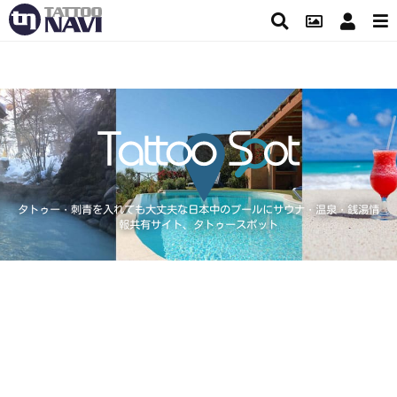
タトゥー・刺青を入れても大丈夫な日本中のプールにサウナ・温泉・銭湯情
報共有サイト、タトゥースポット