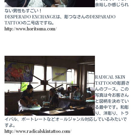
余裕しか感じられ
ない男性もすごい！
DESPERADO EXCHANGEは、彫つなさんのDESPARADO
TATTOOの二号店ですね。
http://www.horitsuna.com/
RADICAL SKIN
TATTOOの彫爵さ
んのブース。この
写真は今お客さん
と図柄を決めてい
る最中です。和彫
り、洋彫り、トラ
イバル、ポートレートなどオ－ルジャンル対応しているみたいで
すよ。
http://www.radicalskintattoo.com/