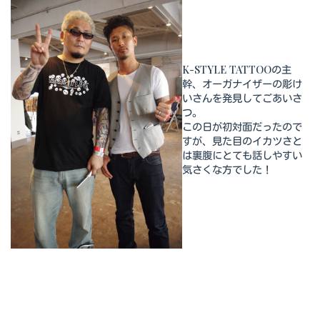
K-STYLE TATTOOの主
幹、オーガナイザーの彫け
いさんを発見してごあいさ
つ。
この日が初対面だったので
すが、見た目のイカツさと
は裏腹にとても話しやすい
気さくな方でした！