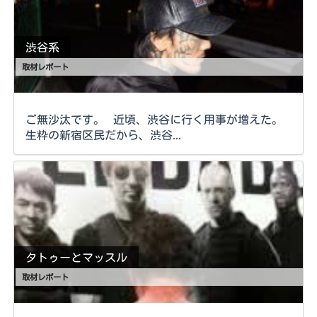
渋谷系
取材レポート
ご無沙汰です。 近頃、渋谷に行く用事が増えた。
生粋の新宿区民だから、渋谷...
タトゥーとマッスル
取材レポート