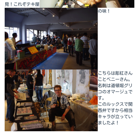
見！これぞテキ屋
の味！
こちらは彫紅さん
ことベニーさん。
名刺は道頓堀グリ
コのオマージュで
す。
このルックスで関
西弁ですから相当
キャラが立ってい
ましたよ！