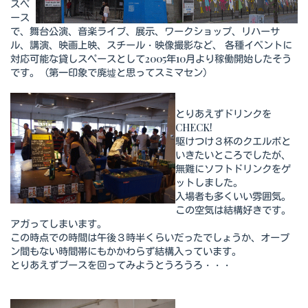
スペ
ース
で、舞台公演、音楽ライブ、展示、ワークショップ、リハーサ
ル、講演、映画上映、スチール・映像撮影など、 各種イベントに
対応可能な貸しスペースとして2005年10月より稼働開始したそう
です。（第一印象で廃墟と思ってスミマセン）
とりあえずドリンクを
CHECK!
駆けつけ３杯のクエルボと
いきたいところでしたが、
無難にソフトドリンクをゲ
ットしました。
入場者も多くいい雰囲気。
この空気は結構好きです。
アガってしまいます。
この時点での時間は午後３時半くらいだったでしょうか、オープ
ン間もない時間帯にもかかわらず結構入っています。
とりあえずブースを回ってみようとうろうろ・・・