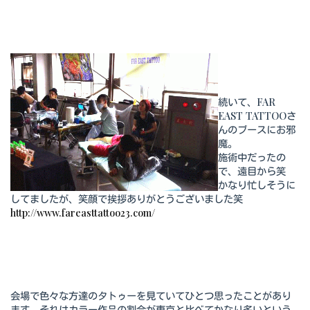
続いて、FAR
EAST TATTOOさ
んのブースにお邪
魔。
施術中だったの
で、遠目から笑
かなり忙しそうに
してましたが、笑顔で挨拶ありがとうございました笑
http://www.fareasttattoo23.com/
会場で色々な方達のタトゥーを見ていてひとつ思ったことがあり
ます。それはカラー作品の割合が東京と比べてかなり多いという