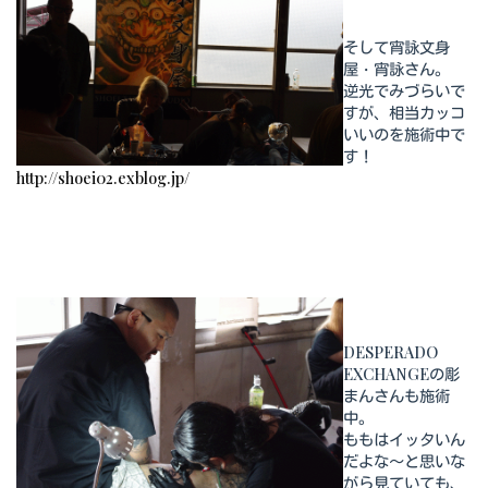
そして宵詠文身
屋・宵詠さん。
逆光でみづらいで
すが、相当カッコ
いいのを施術中で
す！
http://shoei02.exblog.jp/
DESPERADO
EXCHANGEの彫
まんさんも施術
中。
ももはイッタいん
だよな～と思いな
がら見ていても、