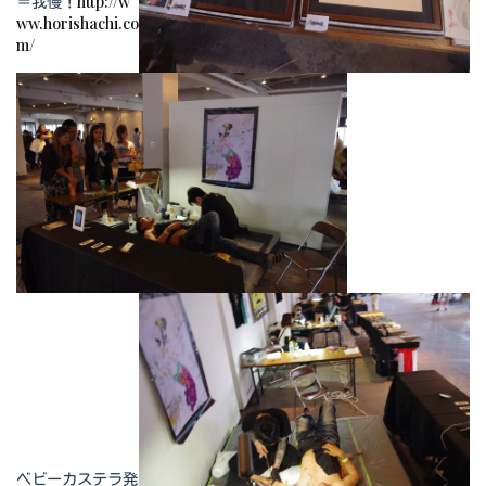
＝我慢！
http://w
ww.horishachi.co
m/
ベビーカステラ発