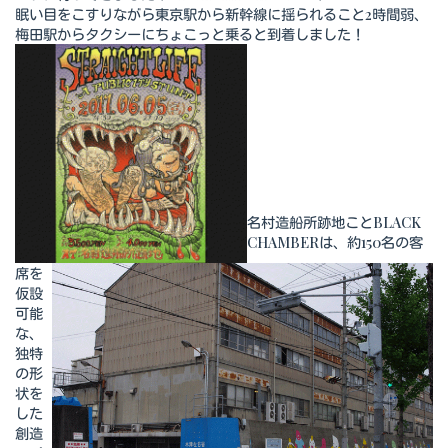
眠い目をこすりながら東京駅から新幹線に揺られること2時間弱、
梅田駅からタクシーにちょこっと乗ると到着しました！
名村造船所跡地ことBLACK
CHAMBERは、約150名の客
席を
仮設
可能
な、
独特
の形
状を
した
創造