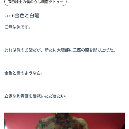
瓜田純士の僕の心は顔面タトゥー
2016金色と白龍
ご無沙汰です。
此れは俺のお袋だが、新たに大腿部に二匹の龍を彫り上げた。
金色と雪のような白。
立派な刺青画を御覧いただきたい。