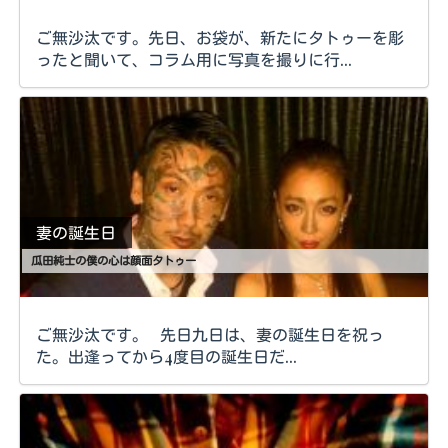
ご無沙汰です。先日、お袋が、新たにタトゥーを彫
ったと聞いて、コラム用に写真を撮りに行...
妻の誕生日
瓜田純士の僕の心は顔面タトゥー
ご無沙汰です。 先日九日は、妻の誕生日を祝っ
た。出逢ってから4度目の誕生日だ...