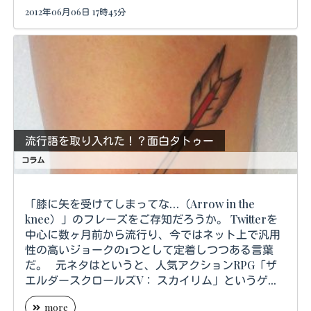
2012年06月06日 17時45分
流行語を取り入れた！？面白タトゥー
コラム
「膝に矢を受けてしまってな…（Arrow in the
knee）」のフレーズをご存知だろうか。 Twitterを
中心に数ヶ月前から流行り、今ではネット上で汎用
性の高いジョークの1つとして定着しつつある言葉
だ。 元ネタはというと、人気アクションRPG「ザ
エルダースクロールズV： スカイリム」というゲ...
more