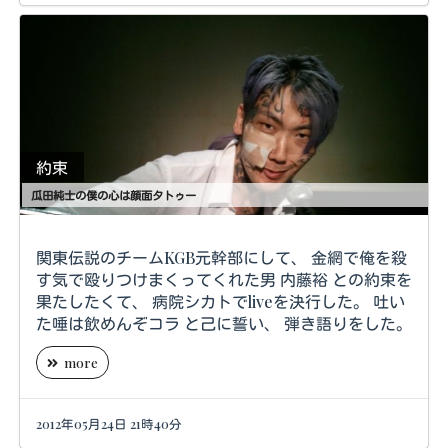
約束
瓜田純士の僕の心は顔面タトゥー
関東伝説のチームKGB元幹部にして、 金網で俺を殺
す気で殴りつけまくってくれた男 内藤裕 との約束を
果たしたくて、 病院シカトでliveを決行した。 吐い
た唾は飲めんぞコラ と己に誓い、 弾き語りをした。
more
2012年05月24日 21時40分