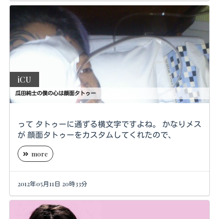
iCU
瓜田純士の僕の心は顔面タトゥー
って タトゥーに通ずる横文字ですよね。 かなりメス
が 顔面タトゥーをカスタムしてくれたので、
more
2012年05月11日 20時33分