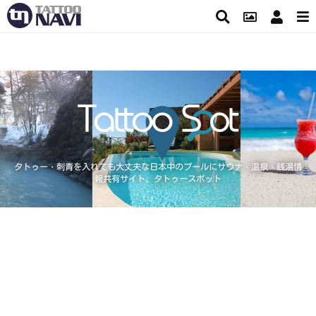
タトゥー・刺青を入れても大丈夫な日本中のプールにサウナ・温泉・銭湯情
報共有サイト、タトゥースポット