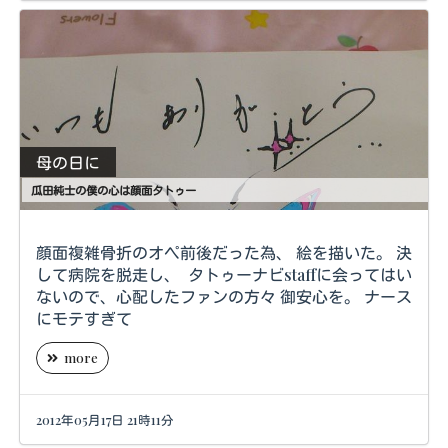
母の日に
瓜田純士の僕の心は顔面タトゥー
顔面複雑骨折のオペ前後だった為、 絵を描いた。 決
して病院を脱走し、 タトゥーナビstaffに会ってはい
ないので、心配したファンの方々 御安心を。 ナース
にモテすぎて
more
2012年05月17日 21時11分