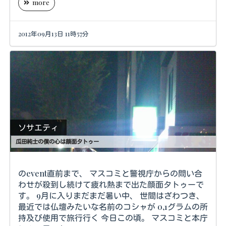
more
2012年09月13日 11時57分
ソサエティ
瓜田純士の僕の心は顔面タトゥー
のevent直前まで、 マスコミと警視庁からの問い合
わせが殺到し続けて疲れ熱まで出た顔面タトゥーで
す。 9月に入りまだまだ暑い中、 世間はざわつき、
最近では仏壇みたいな名前のコシャが 0,1グラムの所
持及び使用で旅行行く 今日この頃。 マスコミと本庁