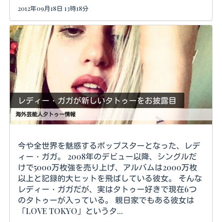
2012年09月18日 13時18分
レディー・ガガが新しいタトゥーをお披露目
海外芸能人タトゥー情報
今や全世界を魅惑するポップスターとなった、レデ
ィー・ガガ。 2008年のデビュー以降、シングルだ
けで5000万枚強を売り上げ、アルバムは2000万枚
以上と記録的大ヒットを飛ばしている彼女。 そんな
レディー・ガガだが、実はタトゥー好きで現在6つ
のタトゥーが入っている。 親日家でもある彼女は
「LOVE TOKYO」というタ...