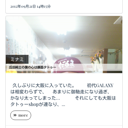
2012年09月21日 14時15分
ミナミ
瓜田純士の僕の心は顔面タトゥー
久しぶりに大阪に入っていた。 初代GALAXY
は相変わらずで、 あまりに御馳走になり過ぎ、
かなり太ってしまった… それにしても大阪は
タトゥーshopが連なり、...
more