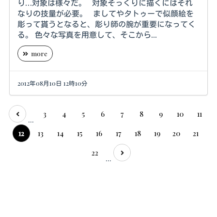
り…対象は様々だ。 対象そっくりに描くにはそれ
なりの技量が必要。 ましてやタトゥーで似顔絵を
彫って貰うとなると、彫り師の腕が重要になってく
る。 色々な写真を用意して、そこから...
more
2012年08月10日 12時10分
3
4
5
6
7
8
9
10
11
...
12
13
14
15
16
17
18
19
20
21
22
...