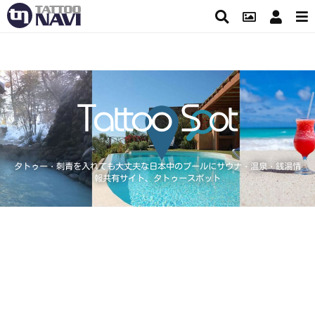
タトゥー・刺青を入れても大丈夫な日本中のプールにサウナ・温泉・銭湯情
報共有サイト、タトゥースポット