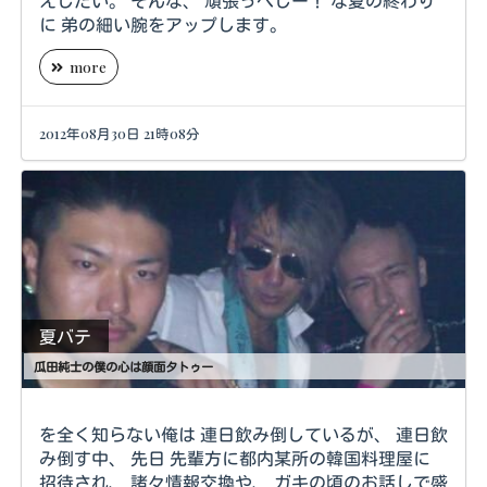
えしたい。 そんな、 頑張っぺしー！ な夏の終わり
に 弟の細い腕をアップします。
more
2012年08月30日 21時08分
夏バテ
瓜田純士の僕の心は顔面タトゥー
を全く知らない俺は 連日飲み倒しているが、 連日飲
み倒す中、 先日 先輩方に都内某所の韓国料理屋に
招待され、 諸々情報交換や、 ガキの頃のお話しで盛