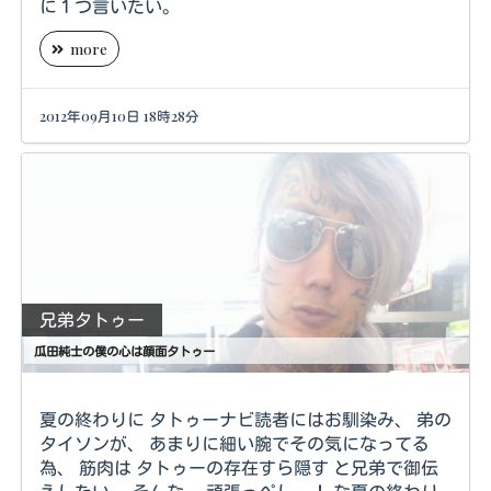
に１つ言いたい。
more
2012年09月10日 18時28分
兄弟タトゥー
瓜田純士の僕の心は顔面タトゥー
夏の終わりに タトゥーナビ読者にはお馴染み、 弟の
タイソンが、 あまりに細い腕でその気になってる
為、 筋肉は タトゥーの存在すら隠す と兄弟で御伝