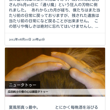
さんが6月10日に「通り魔」という狂人の刃物に倒
れました。 あれから2カ月が経ち、僕たちはまた当
たり前の日常に戻っておりますが、残された遺族は
当たり前の日常になど戻ることが出来ません。 こ
の怒りや悔しさは絶対に忘れてはいけませんし、...
2012年08月10日 20時41分
ニュータトゥー
瓜田純士の僕の心は顔面タトゥー
夏風邪真っ最中。 とにかく毎晩酒を浴びる