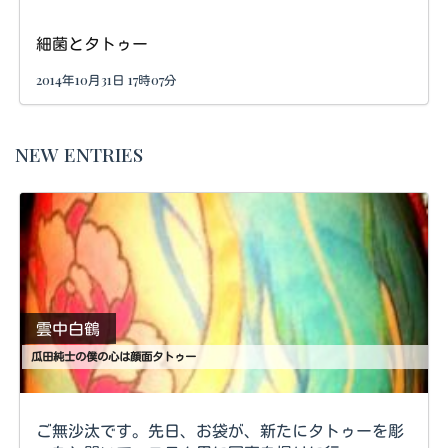
細菌とタトゥー
2014年10月31日 17時07分
NEW ENTRIES
雲中白鶴
瓜田純士の僕の心は顔面タトゥー
ご無沙汰です。先日、お袋が、新たにタトゥーを彫