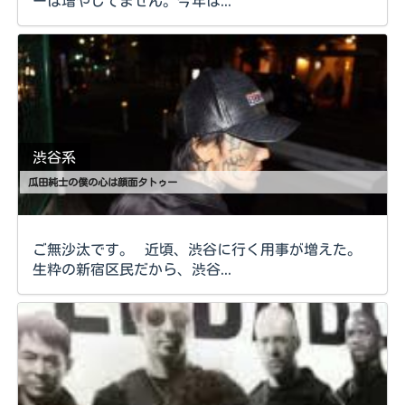
ーは増やしてません。今年は...
渋谷系
瓜田純士の僕の心は顔面タトゥー
ご無沙汰です。 近頃、渋谷に行く用事が増えた。
生粋の新宿区民だから、渋谷...