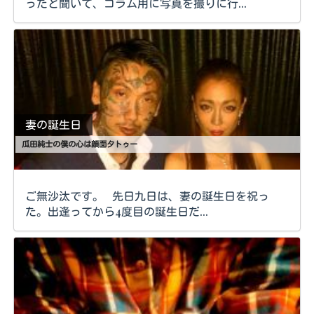
ったと聞いて、コラム用に写真を撮りに行...
妻の誕生日
瓜田純士の僕の心は顔面タトゥー
ご無沙汰です。 先日九日は、妻の誕生日を祝っ
た。出逢ってから4度目の誕生日だ...