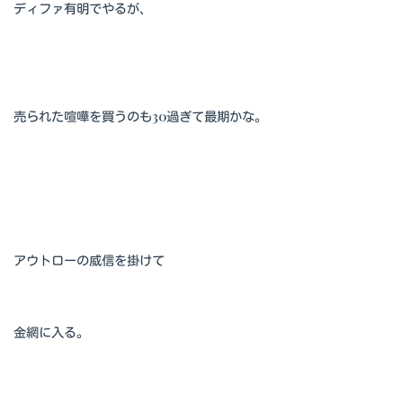
ディファ有明でやるが、
売られた喧嘩を買うのも30過ぎて最期かな。
アウトローの威信を掛けて
金網に入る。