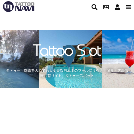
タトゥー・刺青を入れても大丈夫な日本中のプールにサウナ・温泉・銭湯情
報共有サイト、タトゥースポット