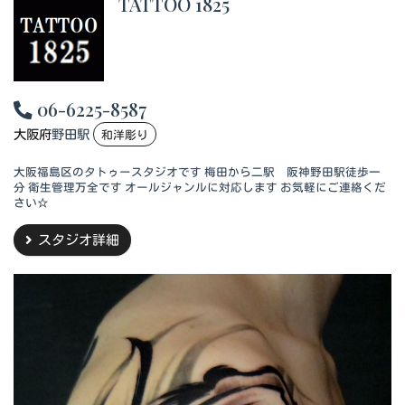
TATTOO 1825
06-6225-8587
大阪府
野田駅
和洋彫り
大阪福島区のタトゥースタジオです 梅田から二駅 阪神野田駅徒歩一
分 衛生管理万全です オールジャンルに対応します お気軽にご連絡くだ
さい☆
スタジオ詳細