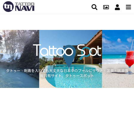
タトゥー・刺青を入れても大丈夫な日本中のプールにサウナ・温泉・銭湯情
報共有サイト、タトゥースポット