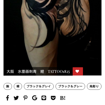
大阪 水墨画刺青 鯉 TATTOO1825
腕
蝶
ブラック＆グレイ
ブラック＆グレー
烏彫り