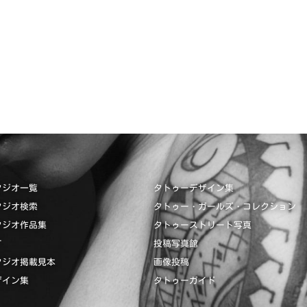
タジオ一覧
タトゥーデザイン集
タジオ検索
タトゥー・ガールズ・コレクション
タジオ作品集
タトゥーストリート写真
て
投稿写真館
タジオ掲載見本
画像投稿
ザイン集
タトゥーガイド