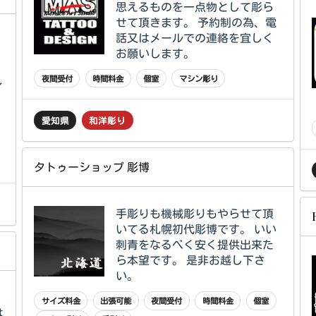
思えるものを一点物として彫ら
せて頂きます。 予約制の為、電
話又はメールでの連絡を宜しく
お願いします。
認
夜間受付
時間料金
個室
マシン彫り
イ
愛知県
和洋彫り
タトゥーショップ 彫博
手彫りも機械彫りもやらせて頂
いてる札幌初代彫博です。 いい
刺青をなるべく安く提供出来た
ら本望です。 是非お越し下さ
い。
サイズ料金
出張可能
夜間受付
時間料金
個室
は