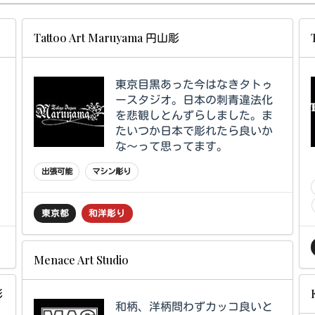
Tattoo Art Maruyama 円山彫
東京目黒あった今はなきタトゥ
ースタジオ。日本の刺青違法化
を悲観しとんずらしました。ま
たいつか日本で彫れたら良いか
な～って思ってます。
出張可能
マシン彫り
東京都
和洋彫り
Menace Art Studio
和柄、洋柄問わずカッコ良いと