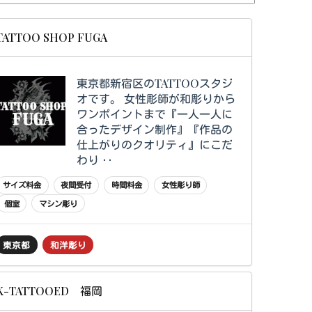
TATTOO SHOP FUGA
東京都新宿区のTATTOOスタジ
オです。 女性彫師が和彫りから
ワンポイントまで『一人一人に
合ったデザイン制作』『作品の
仕上がりのクオリティ』にこだ
わり ‥
サイズ料金
夜間受付
時間料金
女性彫り師
個室
マシン彫り
東京都
和洋彫り
K-TATTOOED 福岡