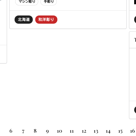
マシン彫り
手彫り
北海道
和洋彫り
6
7
8
9
10
11
12
13
14
15
16