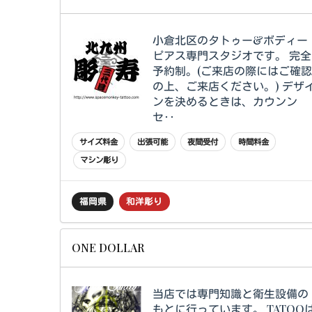
小倉北区のタトゥー&ボディー
ピアス専門スタジオです。 完全
予約制。(ご来店の際にはご確
の上、ご来店ください。) デザ
ンを決めるときは、カウンン
セ‥
サイズ料金
出張可能
夜間受付
時間料金
マシン彫り
福岡県
和洋彫り
ONE DOLLAR
当店では専門知識と衛生設備の
もとに行っています。 TATOO