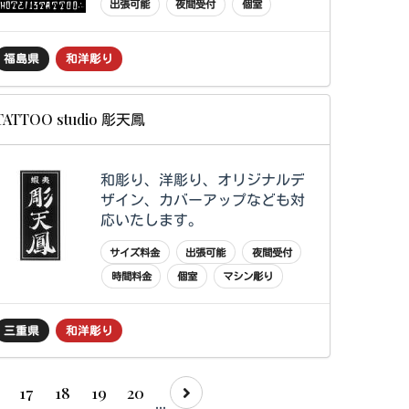
出張可能
夜間受付
個室
福島県
和洋彫り
TATTOO studio 彫天鳳
和彫り、洋彫り、オリジナルデ
ザイン、カバーアップなども対
応いたします。
サイズ料金
出張可能
夜間受付
時間料金
個室
マシン彫り
三重県
和洋彫り
17
18
19
20
...