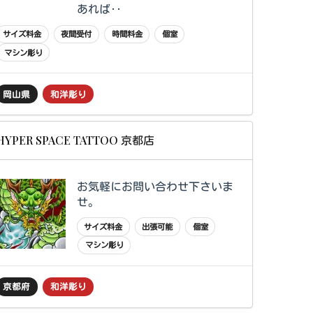
あれば‥
サイズ料金
夜間受付
時間料金
個室
マシン彫り
岡山県
和洋彫り
HYPER SPACE TATTOO 京都店
お気軽にお問い合わせ下さいま
せ。
サイズ料金
出張可能
個室
マシン彫り
京都府
和洋彫り