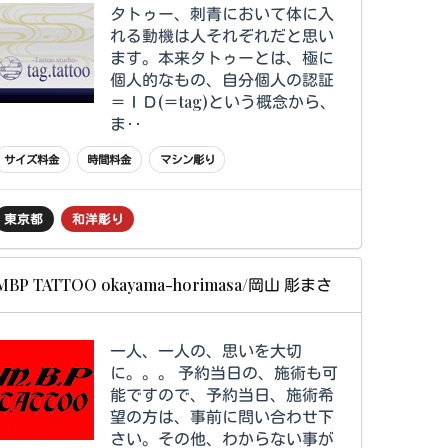
タトゥー、刺青において体に入
れる動機は人それぞれだと思い
ます。本来タトゥーとは、極に
個人的なもの、自分個人の認証
＝ＩＤ(＝tag)という概念から、
ま‥
サイズ料金
時間料金
マシン彫り
東京都
和洋彫り
MBP TATTOO okayama-horimasa/岡山 彫まさ
一人、一人の、思いを大切
に。。。 予約当日の、施術も可
能ですので、予約当日、施術希
望の方は、事前に問い合わせ下
さい。その他、わからない事が