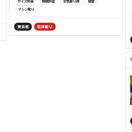
サイズ料金
時間料金
女性彫り師
個室
マシン彫り
東京都
和洋彫り