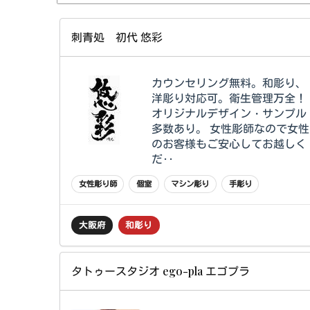
刺青処 初代 悠彩
カウンセリング無料。和彫り、
洋彫り対応可。衛生管理万全！
オリジナルデザイン・サンプル
多数あり。 女性彫師なので女性
のお客様もご安心してお越しく
だ‥
女性彫り師
個室
マシン彫り
手彫り
大阪府
和彫り
タトゥースタジオ ego-pla エゴプラ