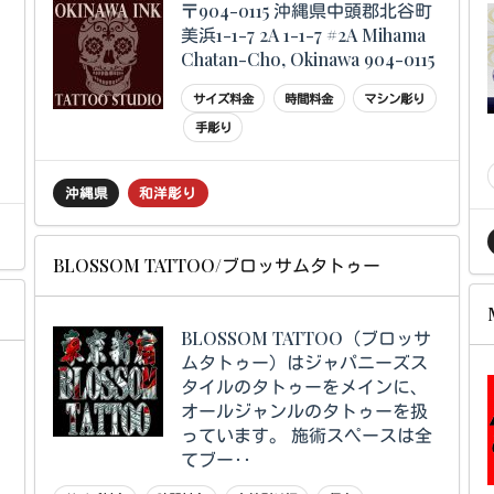
〒904-0115 沖縄県中頭郡北谷町
美浜1-1-7 2A 1-1-7 #2A Mihama
Chatan-Cho, Okinawa 904-0115
サイズ料金
時間料金
マシン彫り
手彫り
沖縄県
和洋彫り
BLOSSOM TATTOO/ブロッサムタトゥー
BLOSSOM TATTOO（ブロッサ
ムタトゥー）はジャパニーズス
タイルのタトゥーをメインに、
オールジャンルのタトゥーを扱
っています。 施術スペースは全
てブー‥