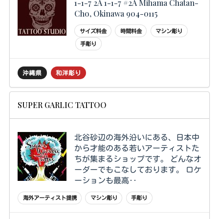
1-1-7 2A 1-1-7 #2A Mihama Chatan-
Cho, Okinawa 904-0115
サイズ料金
時間料金
マシン彫り
手彫り
沖縄県
和洋彫り
SUPER GARLIC TATTOO
北谷砂辺の海外沿いにある、日本中
から才能のある若いアーティストた
ちが集まるショップです。 どんなオ
ーダーでもこなしております。 ロケ
ーションも最高‥
海外アーティスト提携
マシン彫り
手彫り