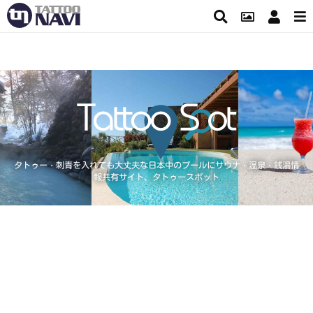
タトゥー・刺青を入れても大丈夫な日本中のプールにサウナ・温泉・銭湯情
報共有サイト、タトゥースポット