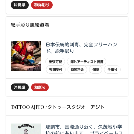
沖縄県
和洋彫り
総手彫り肌絵道場
日本伝統的刺青、完全フリーハン
ド、総手彫り
出張可能
海外アーティスト提携
夜間受付
時間料金
個室
手彫り
沖縄県
和彫り
TATTOO AJITO /タトゥースタジオ アジト
那覇市、国際通り近く、久茂地小学
校の前にあります。 プライベートス