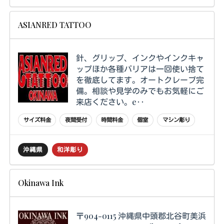
ASIANRED TATTOO
針、グリップ、インクやインクキャ
ップほか各種バリアは一回使い捨て
を徹底してます。オートクレーブ完
備。相談や見学のみでもお気軽にご
来店ください。e‥
サイズ料金
夜間受付
時間料金
個室
マシン彫り
沖縄県
和洋彫り
Okinawa Ink
〒904-0115 沖縄県中頭郡北谷町美浜