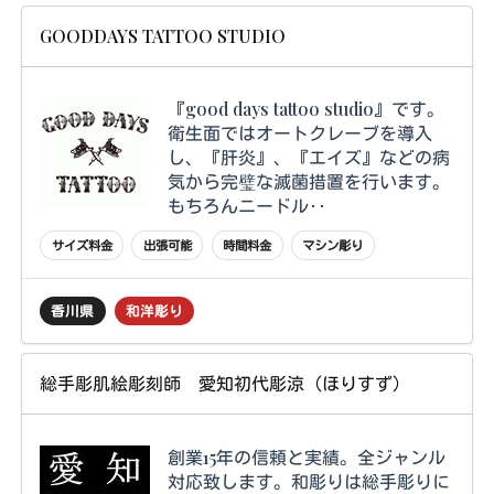
GOODDAYS TATTOO STUDIO
『good days tattoo studio』です。
衛生面ではオートクレーブを導入
し、『肝炎』、『エイズ』などの病
気から完璧な滅菌措置を行います。
もちろんニードル‥
サイズ料金
出張可能
時間料金
マシン彫り
香川県
和洋彫り
総手彫肌絵彫刻師 愛知初代彫涼（ほりすず）
創業15年の信頼と実績。全ジャンル
対応致します。和彫りは総手彫りに