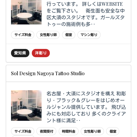
行っています。 詳しくはWEBSITE
をご覧下さい。 衛生面も安全な中
区大須のスタジオです。ガールズタ
トゥーの施術例も多‥
サイズ料金
女性彫り師
個室
マシン彫り
愛知県
洋彫り
Sol Design Nagoya Tattoo Studio
名古屋・大須にスタジオを構え 和彫
り・ブラック＆グレーをはじめオー
ルジャンル提供しています。 飛び込
みにも対応しており 多くのクライア
ント様に満足‥
サイズ料金
夜間受付
時間料金
女性彫り師
個室