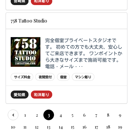
宮崎県
和洋彫り
758 Tattoo Studio
完全個室プライベートスタジオで
す。 初めての方でも大丈夫、安心し
てご来店できます。 ワンポイントか
ら大きなサイズまで施術可能です。
電話・メール・‥
サイズ料金
夜間受付
個室
マシン彫り
愛知県
和洋彫り
1
2
3
4
5
6
7
8
9
10
11
12
13
14
15
16
17
18
19