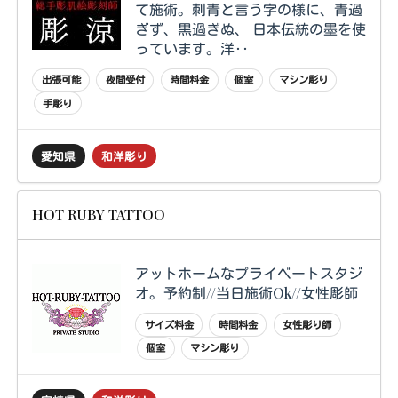
て施術。刺青と言う字の様に、青過
ぎず、黒過ぎぬ、 日本伝統の墨を使
っています。洋‥
出張可能
夜間受付
時間料金
個室
マシン彫り
手彫り
愛知県
和洋彫り
HOT RUBY TATTOO
アットホームなプライベートスタジ
オ。予約制//当日施術Ok//女性彫師
サイズ料金
時間料金
女性彫り師
個室
マシン彫り