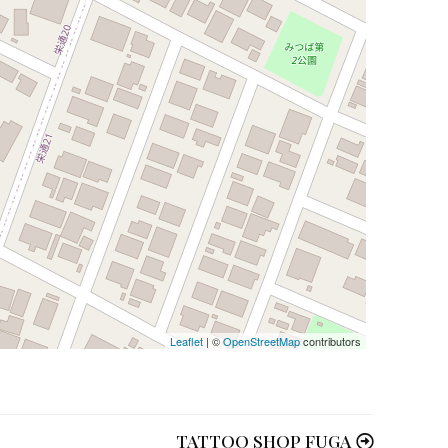
Leaflet
| ©
OpenStreetMap
contributors
TATTOO SHOP FUGA