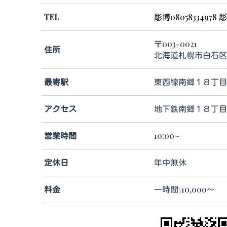
TEL
彫博08058334978 彫
〒003-0021
住所
北海道札幌市白石区
最寄駅
東西線南郷１８丁
アクセス
地下鉄南郷１８丁
営業時間
10:00~
定休日
年中無休
料金
一時間\10,000～