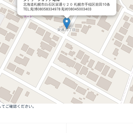
北海道札幌市白石区栄通り２０ 札幌市手稲区前田10条
TEL:彫博08058334978 彫村08045003403
してご確認ください。