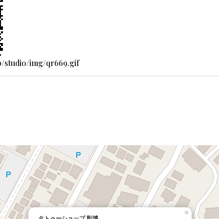
jp/studio/img/qr669.gif
×
タトゥーショップ 彫博