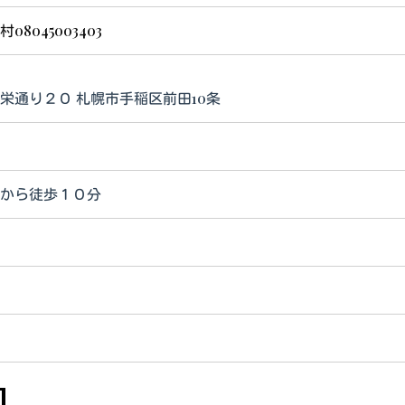
村08045003403
栄通り２０ 札幌市手稲区前田10条
目
目から徒歩１０分