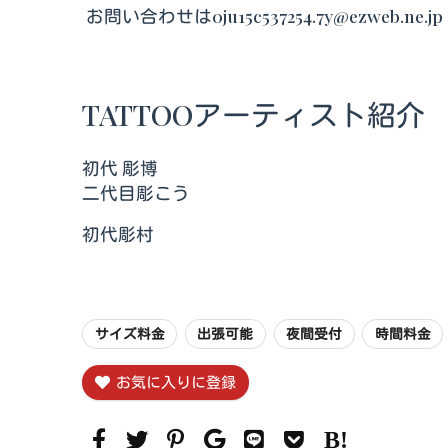
お問い合わせは0ju15c537254.7y@ezweb.ne.jp
TATTOOアーティスト紹介
初代 彫博
二代目彫こう
初代彫村
サイズ料金
出張可能
夜間受付
時間料金
お気に入りに登録