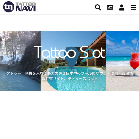
タトゥー・刺青を入れても大丈夫な日本中のプールにサウナ・温泉・銭湯情
報共有サイト、タトゥースポット