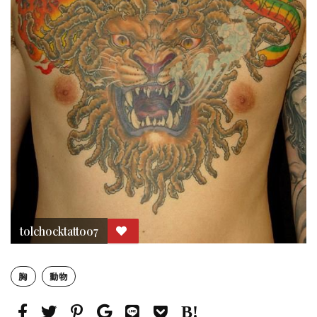
tolchocktattoo7
胸
動物