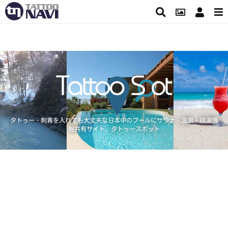
タトゥー・刺青を入れても大丈夫な日本中のプールにサウナ・温泉・銭湯情
報共有サイト、タトゥースポット