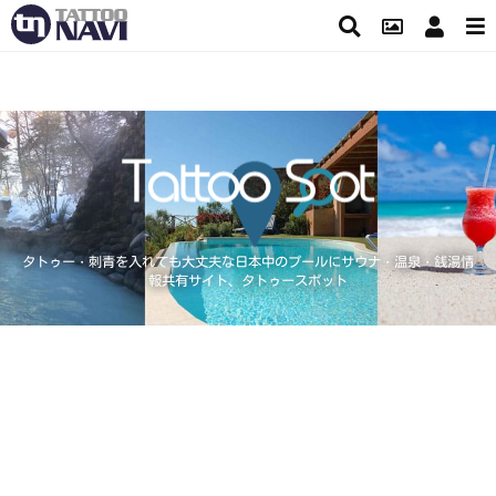
タトゥー・刺青を入れても大丈夫な日本中のプールにサウナ・温泉・銭湯情
報共有サイト、タトゥースポット