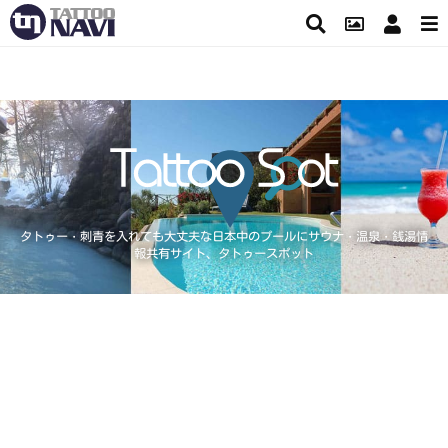
タトゥー・刺青を入れても大丈夫な日本中のプールにサウナ・温泉・銭湯情
報共有サイト、タトゥースポット