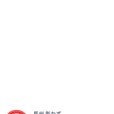
長州 彫かず