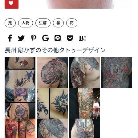
足
人物
生首
桜
花
長州 彫かずのその他タトゥーデザイン