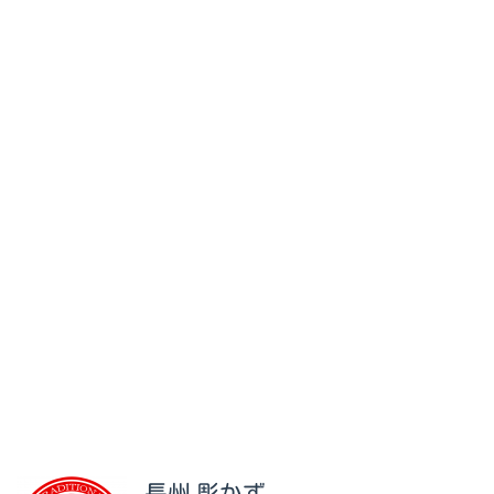
長州 彫かず