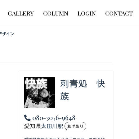
GALLERY
COLUMN
LOGIN
CONTACT
ーデザイン
刺青処 快
族
080-3076-9648
愛知県
太田川駅
和洋彫り