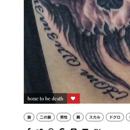
bone to be death
腕
二の腕
男性
肩
スカル
ドクロ