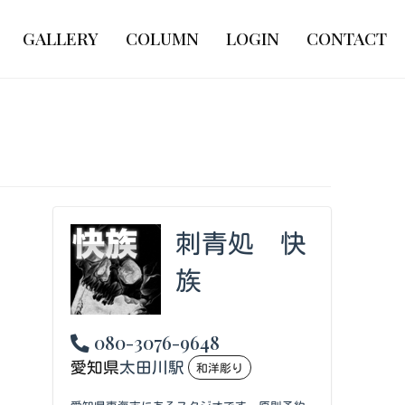
GALLERY
COLUMN
LOGIN
CONTACT
刺青処 快
族
080-3076-9648
愛知県
太田川駅
和洋彫り