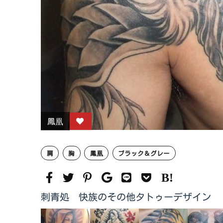
鳳凰
肩
胸
鳳凰
ブラック＆グレー
刺青処 快族のその他タトゥーデザイン