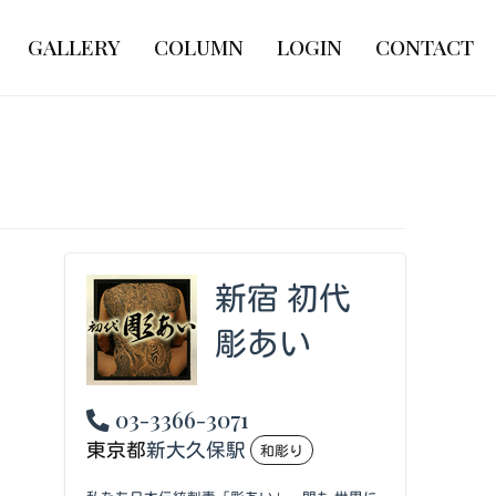
GALLERY
COLUMN
LOGIN
CONTACT
新宿 初代
彫あい
03-3366-3071
東京都
新大久保駅
和彫り