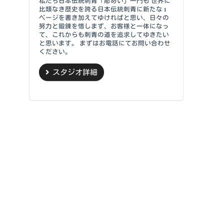
私たち日本伝統刺青「彫あい」一門も 世界に
比類なき歴史を誇る日本伝統刺青に新たな 1
ページを書き加えてゆければと思い、日々の
努力と鍛錬を惜しまず、お客様と一体になっ
て、これからも刺青の道を追求してゆきたい
と思います。 まずはお電話にてお問い合わせ
ください。
スタジオ詳細