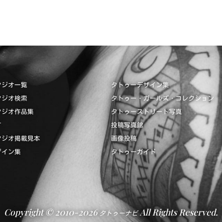
タジオ一覧
タトゥーデザイン集
タジオ検索
タトゥー・ガールズ・コレクション
タジオ作品集
タトゥーストリート写真
て
投稿写真館
タジオ掲載見本
画像投稿
ザイン集
タトゥーガイド
Copyright © 2010-2026
All Rights Reserved.
タトゥーナビ