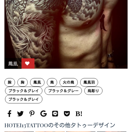
鳳凰
腕
胸
鳳凰
鳥
火の鳥
鳳凰羽
ブラック＆グレイ
ブラック＆グレー
烏彫り
ブラック＆グレイ
HOTEI13TATTOOのその他タトゥーデザイン