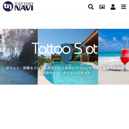
タトゥー・刺青を入れても大丈夫な日本中のプールにサウナ・温泉・銭湯情
報共有サイト、タトゥースポット