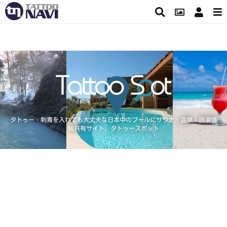
タトゥー・刺青を入れても大丈夫な日本中のプールにサウナ・温泉・銭湯情
報共有サイト、タトゥースポット