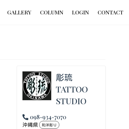
GALLERY
COLUMN
LOGIN
CONTACT
彫琉
TATTOO
STUDIO
098-934-7070
沖縄県
和洋彫り