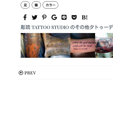
足
龍
カラー
彫琉 TATTOO STUDIO のその他タトゥー
PREV