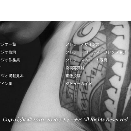
タジオ一覧
タトゥーデザイン集
タジオ検索
タトゥー・ガールズ・コレクション
タジオ作品集
タトゥーストリート写真
て
投稿写真館
タジオ掲載見本
画像投稿
ザイン集
タトゥーガイド
Copyright © 2010-2026
All Rights Reserved.
タトゥーナビ