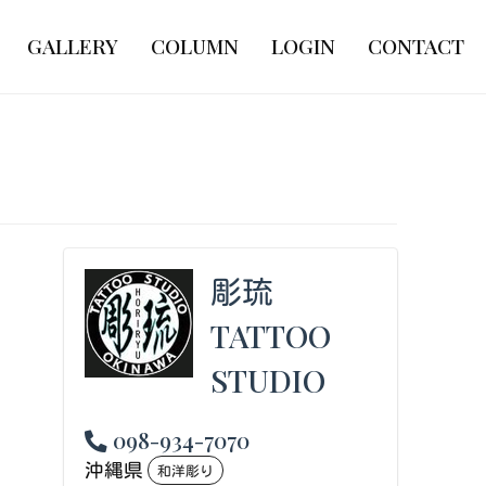
GALLERY
COLUMN
LOGIN
CONTACT
彫琉
TATTOO
STUDIO
098-934-7070
沖縄県
和洋彫り