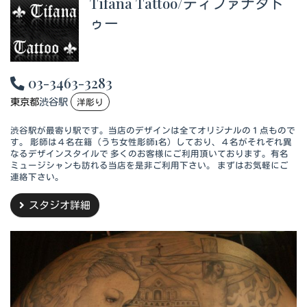
Tifana Tattoo/ティファナタト
ゥー
03-3463-3283
東京都
渋谷駅
洋彫り
渋谷駅が最寄り駅です。当店のデザインは全てオリジナルの１点もので
す。 彫師は４名在籍（うち女性彫師1名）しており、４名がそれぞれ異
なるデザインスタイルで 多くのお客様にご利用頂いております。有名
ミュージシャンも訪れる当店を是非ご利用下さい。 まずはお気軽にご
連絡下さい。
スタジオ詳細