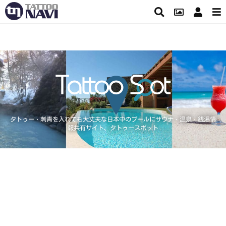
タトゥー・刺青を入れても大丈夫な日本中のプールにサウナ・温泉・銭湯情
報共有サイト、タトゥースポット