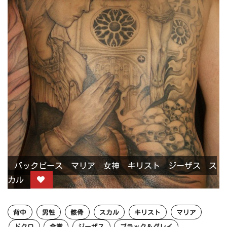
バックピース マリア 女神 キリスト ジーザス ス
カル
背中
男性
骸骨
スカル
キリスト
マリア
ドクロ
合掌
ジーザス
ブラック＆グレイ