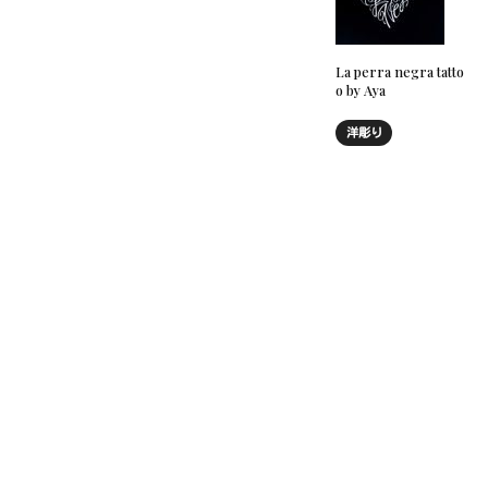
La perra negra tatto
o by Aya
洋彫り