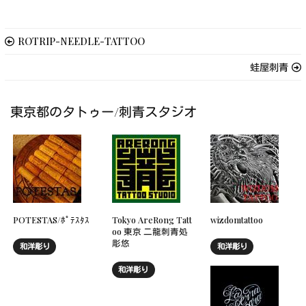
ROTRIP-NEEDLE-TATTOO
蛙屋刺青
東京都のタトゥー/刺青スタジオ
POTESTAS/ﾎﾟﾃｽﾀｽ
Tokyo AreRong Tatt
wizdomtattoo
oo 東京 二龍刺青処
彫悠
和洋彫り
和洋彫り
和洋彫り