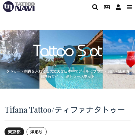
タトゥー・刺青を入れても大丈夫な日本中のプールにサウナ・温泉・銭湯情
報共有サイト、タトゥースポット
Tifana Tattoo/ティファナタトゥー
東京都
洋彫り