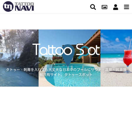
タトゥー・刺青を入れても大丈夫な日本中のプールにサウナ・温泉・銭湯情
報共有サイト、タトゥースポット