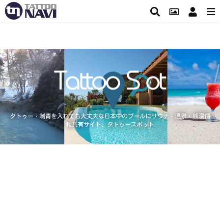
タトゥー・刺青を入れても大丈夫な日本中のプールにサウナ・温泉・銭湯情
報共有サイト、タトゥースポット