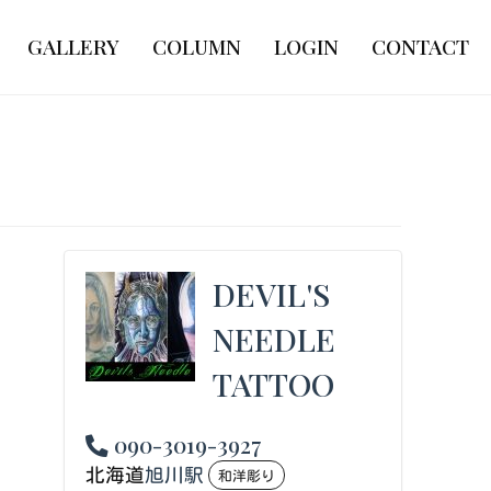
GALLERY
COLUMN
LOGIN
CONTACT
DEVIL'S
NEEDLE
TATTOO
090-3019-3927
北海道
旭川駅
和洋彫り