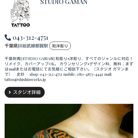
STUDIO GAMAN
043-312-4751
千葉県
JR総武線都賀駅
和洋彫り
千葉刺青[ STUDIO GAMAN] 和彫り•洋彫り、すべてのジャンルに対応！
リメイク、カバーアップOK。 カウンセリング•デザイン料、無料；まず
はmailまたはお電話にてお気軽にご相談下さい。（スタジオ ガマンま
で） 史針 shop: 043-312-4751 mobile: 080-4873-4441 mail:
tattoo@shishinworks.jp
スタジオ詳細