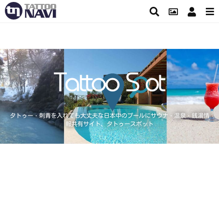
タトゥー・刺青を入れても大丈夫な日本中のプールにサウナ・温泉・銭湯情
報共有サイト、タトゥースポット