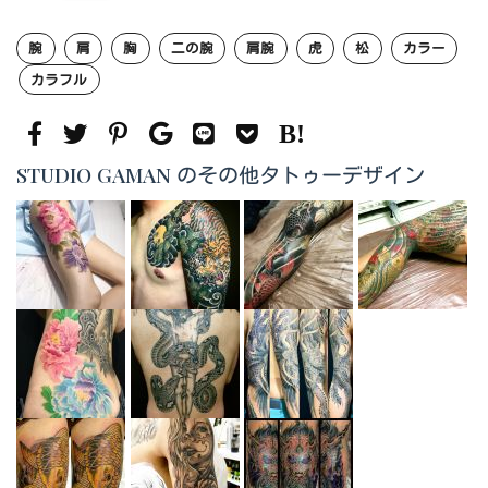
腕
肩
胸
二の腕
肩腕
虎
松
カラー
カラフル
STUDIO GAMAN のその他タトゥーデザイン