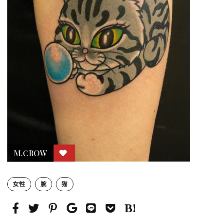
M.CROW
女性
腕
猫