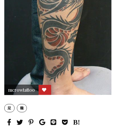
mcrowtattoo
足
龍