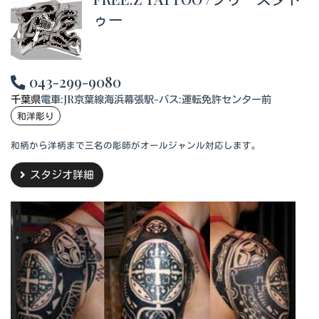
ゥー
043-299-9080
千葉県
電車:JR京葉線海浜幕張駅-バス:運転免許センター前
和洋彫り
和柄から洋柄まで三名の彫師がオールジャンル対応します。
スタジオ詳細