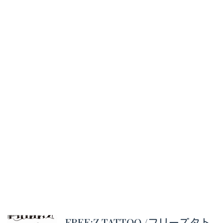
FREE:Z TATTOO /フリーズタト