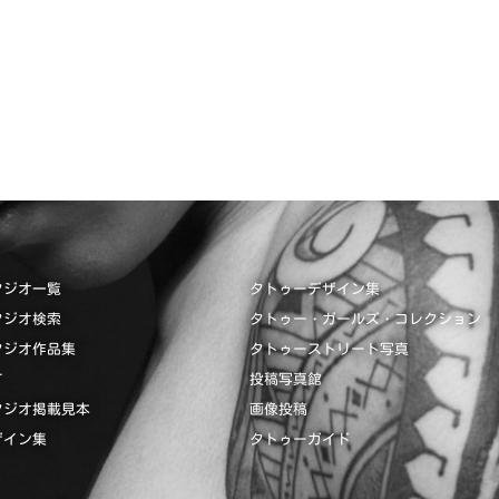
タジオ一覧
タトゥーデザイン集
タジオ検索
タトゥー・ガールズ・コレクション
タジオ作品集
タトゥーストリート写真
て
投稿写真館
タジオ掲載見本
画像投稿
ザイン集
タトゥーガイド