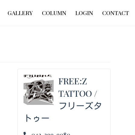
GALLERY
COLUMN
LOGIN
CONTACT
FREE:Z
TATTOO /
フリーズタ
トゥー
043-299-9080