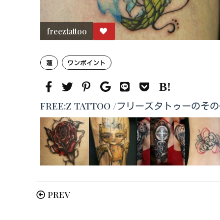
freeztattoo
蓮
ワンポイント
FREE:Z TATTOO /フリーズタトゥー
PREV