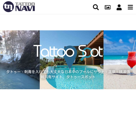
タトゥー・刺青を入れても大丈夫な日本中のプールにサウナ・温泉・銭湯情
報共有サイト、タトゥースポット