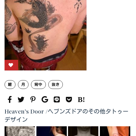
鯉
月
背中
抜き
Heaven’s Door /ヘブンズドアのその他タトゥー
デザイン