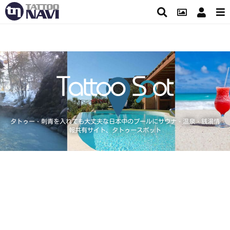
タトゥー・刺青を入れても大丈夫な日本中のプールにサウナ・温泉・銭湯情
報共有サイト、タトゥースポット