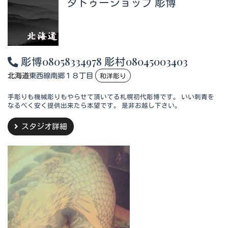
タトゥーショップ 彫博
彫博08058334978 彫村08045003403
北海道
東西線南郷１８丁目
和洋彫り
手彫りも機械彫りもやらせて頂いてる札幌初代彫博です。 いい刺青を
なるべく安く提供出来たら本望です。 是非お越し下さい。
スタジオ詳細