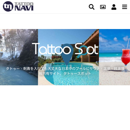
タトゥー・刺青を入れても大丈夫な日本中のプールにサウナ・温泉・銭湯情
報共有サイト、タトゥースポット