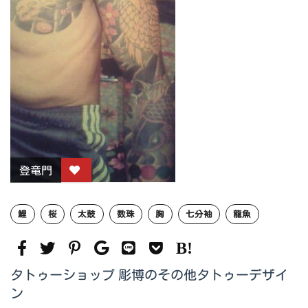
登竜門
鯉
桜
太鼓
数珠
胸
七分袖
龍魚
タトゥーショップ 彫博のその他タトゥーデザイ
ン