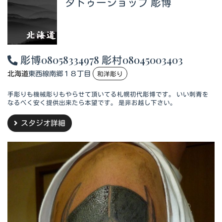
タトゥーショップ 彫博
彫博08058334978 彫村08045003403
北海道
東西線南郷１８丁目
和洋彫り
手彫りも機械彫りもやらせて頂いてる札幌初代彫博です。 いい刺青を
なるべく安く提供出来たら本望です。 是非お越し下さい。
スタジオ詳細