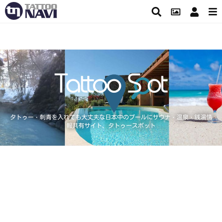
タトゥー・刺青を入れても大丈夫な日本中のプールにサウナ・温泉・銭湯情
報共有サイト、タトゥースポット