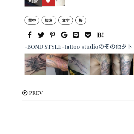
和歌
背中
抜き
文字
桜
-BOND.STYLE-tattoo studioのその
PREV