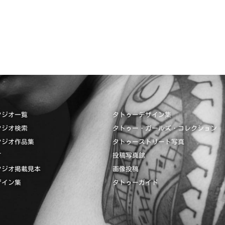
タジオ一覧
タトゥーデザイン集
タジオ検索
タトゥー・ガールズ・コレクション
タジオ作品集
タトゥーストリート写真
て
投稿写真館
タジオ掲載見本
画像投稿
ザイン集
タトゥーガイド