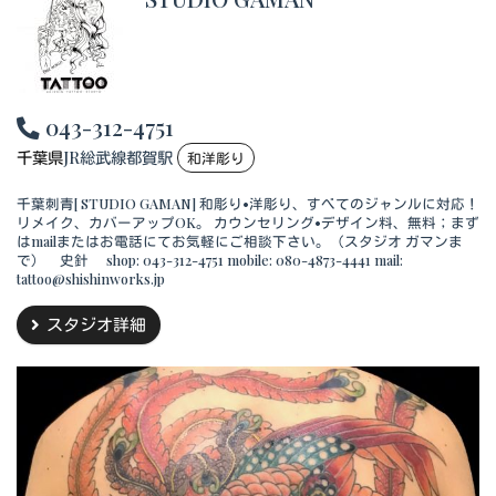
043-312-4751
千葉県
JR総武線都賀駅
和洋彫り
千葉刺青[ STUDIO GAMAN] 和彫り•洋彫り、すべてのジャンルに対応！
リメイク、カバーアップOK。 カウンセリング•デザイン料、無料；まず
はmailまたはお電話にてお気軽にご相談下さい。（スタジオ ガマンま
で） 史針 shop: 043-312-4751 mobile: 080-4873-4441 mail:
tattoo@shishinworks.jp
スタジオ詳細