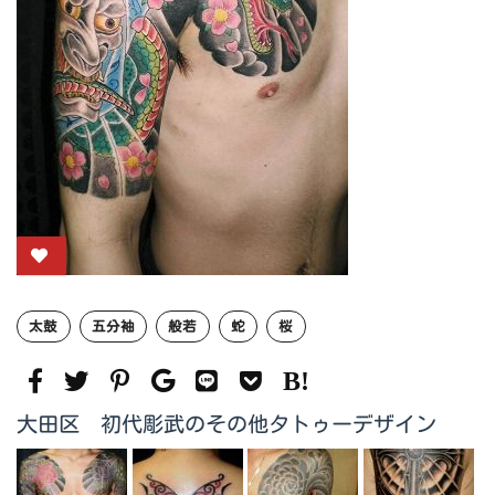
太鼓
五分袖
般若
蛇
桜
大田区 初代彫武のその他タトゥーデザイン